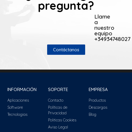
pregunta?
Llame
a
nuestro
equipo
+34934748027
Contáctanos
INFORMACIÓN
SOPORTE
EMPRESA
Aplicaciones
Contacto
Productos
Software
Políticas de
Descargas
Privacidad
Tecnologias
Blog
Politicas Cookies
Aviso Legal