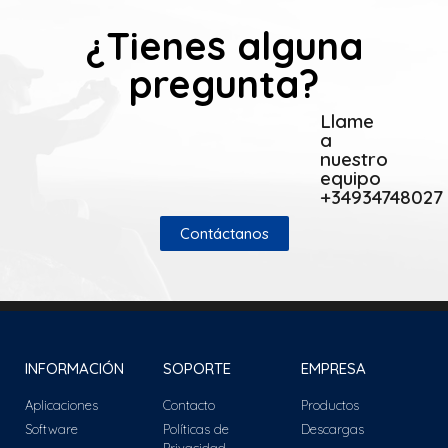
¿Tienes alguna
pregunta?
Llame
a
nuestro
equipo
+34934748027
Contáctanos
INFORMACIÓN
SOPORTE
EMPRESA
Aplicaciones
Contacto
Productos
Software
Políticas de
Descargas
Privacidad