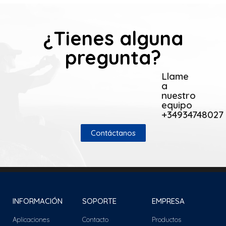
¿Tienes alguna
pregunta?
Llame
a
nuestro
equipo
+34934748027
Contáctanos
INFORMACIÓN
SOPORTE
EMPRESA
Aplicaciones
Contacto
Productos