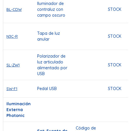
Iluminador de
contraluz con
STOCK
BL-CDW
campo oscuro
Tapa de luz
STOCK
N3C-R
anular
Polarizador de
luz articulado
STOCK
SL-ZW1
alimentado por
USB
Pedal USB
STOCK
SW-F1
Iluminación
Externa
Photonic
Código de