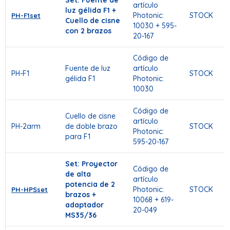
Set: Fuente de
artículo
luz gélida F1 +
Photonic:
STOCK
PH-F1set
Cuello de cisne
10030 + 595-
con 2 brazos
20-167
Código de
Fuente de luz
artículo
PH-F1
STOCK
gélida F1
Photonic:
10030
Código de
Cuello de cisne
artículo
PH-2arm
de doble brazo
STOCK
Photonic:
para F1
595-20-167
Set: Proyector
Código de
de alta
artículo
potencia de 2
Photonic:
STOCK
PH-HPSset
brazos +
10068 + 619-
adaptador
20-049
MS35/36