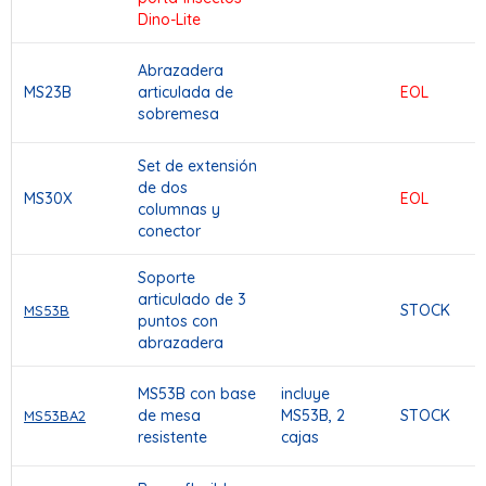
Dino-Lite
Abrazadera
MS23B
articulada de
EOL
sobremesa
Set de extensión
de dos
MS30X
EOL
columnas y
conector
Soporte
articulado de 3
STOCK
MS53B
puntos con
abrazadera
MS53B con base
incluye
de mesa
MS53B, 2
STOCK
MS53BA2
resistente
cajas