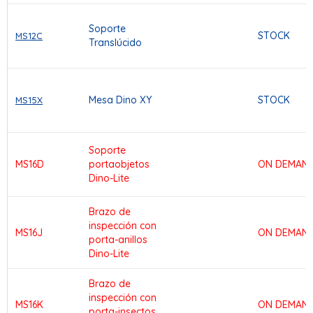
Soporte
STOCK
MS12C
Translúcido
Mesa Dino XY
STOCK
MS15X
Soporte
MS16D
portaobjetos
ON DEMAN
Dino-Lite
Brazo de
inspección con
MS16J
ON DEMAN
porta-anillos
Dino-Lite
Brazo de
inspección con
MS16K
ON DEMAN
porta-insectos