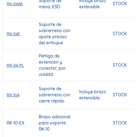
Soporte de
Incluye brazo
STOCK
RK-06AE
mesa, ESD
extensible
Soporte de
sobremesa con
STOCK
RK-06F
ajuste preciso
del enfoque
Pértiga de
extensión y
STOCK
RK-06-PL
conector, por
unidad
Soporte de
Incluye brazo
sobremesa con
STOCK
RK-10A
extensible
cierre rápido
Brazo adicional
RK-10-EX
para soporte
STOCK
RK-10