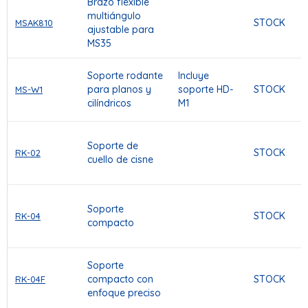
Brazo flexible
multiángulo
STOCK
MSAK810
ajustable para
MS35
Soporte rodante
Incluye
para planos y
soporte HD-
STOCK
MS-W1
cilíndricos
M1
Soporte de
STOCK
RK-02
cuello de cisne
Soporte
STOCK
RK-04
compacto
Soporte
compacto con
STOCK
RK-04F
enfoque preciso