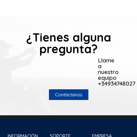
¿Tienes alguna
pregunta?
Llame
a
nuestro
equipo
+34934748027
Contáctanos
INFORMACIÓN
SOPORTE
EMPRESA