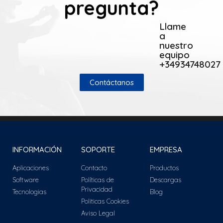
pregunta?
Llame
a
nuestro
equipo
+34934748027
Contáctanos
INFORMACIÓN
SOPORTE
EMPRESA
Aplicaciones
Contacto
Productos
Software
Políticas de
Descargas
Privacidad
Tecnologias
Blog
Politicas Cookies
Aviso Legal