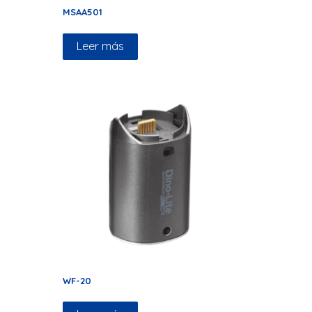
MSAA501
Leer más
WF-20