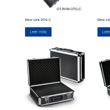
Dino-Lite OTG-C
Dino-L
Leer más
Lee