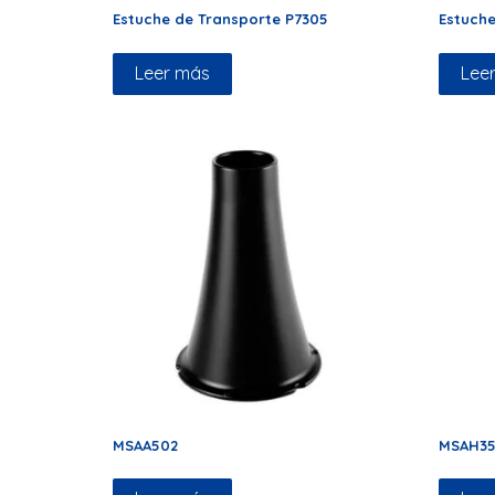
Estuche de Transporte P7305
Estuche
Leer más
Lee
MSAA502
MSAH35