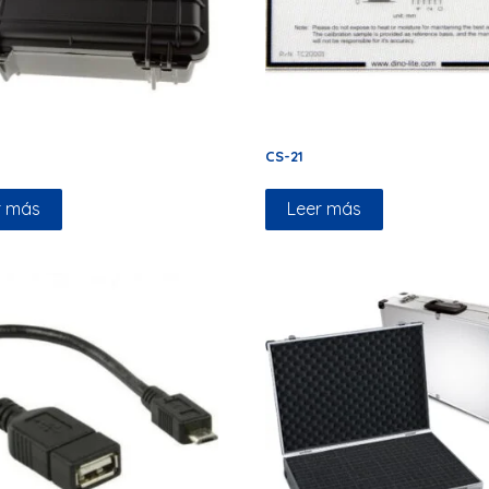
CS-21
r más
Leer más