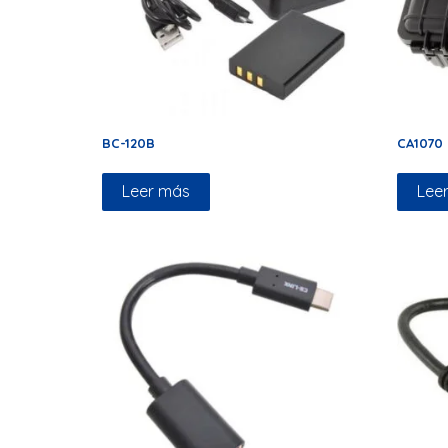
BC-120B
CA1070
Leer más
Lee