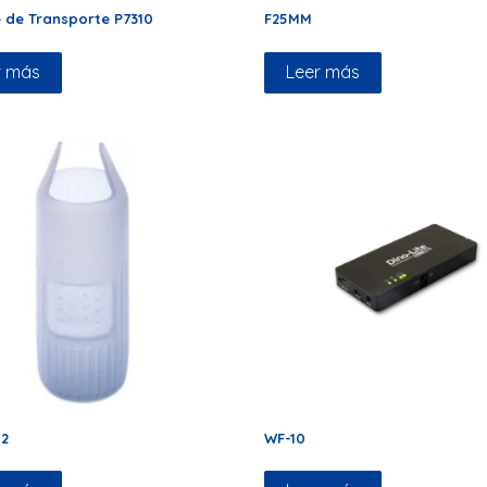
 de Transporte P7310
F25MM
r más
Leer más
2
WF-10