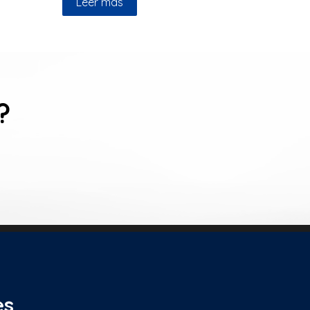
Leer más
?
es