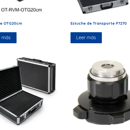
ite OTG20cm
Estuche de Transporte P7270
r más
Leer más