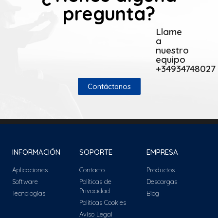
pregunta?
Llame
a
nuestro
equipo
+34934748027
Contáctanos
INFORMACIÓN
SOPORTE
EMPRESA
Aplicaciones
Contacto
Productos
Software
Políticas de
Descargas
Privacidad
Tecnologias
Blog
Politicas Cookies
Aviso Legal