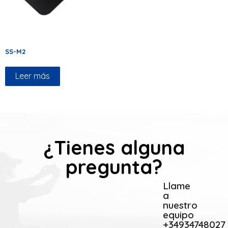
SS-M2
Leer más
¿Tienes alguna
pregunta?
Llame
a
nuestro
equipo
+34934748027