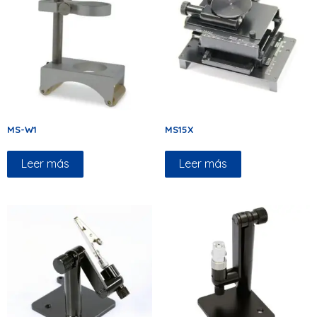
MS-W1
MS15X
Leer más
Leer más