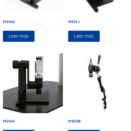
MS16D
MS16J
Leer más
Leer más
MS16K
MS53B