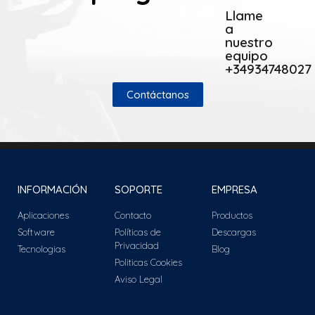
Llame
a
nuestro
equipo
+34934748027
Contáctanos
INFORMACIÓN
SOPORTE
EMPRESA
Aplicaciones
Contacto
Productos
Software
Políticas de
Descargas
Privacidad
Tecnologias
Blog
Politicas Cookies
Aviso Legal