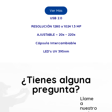
Ver Más
USB 2.0
RESOLUCIÓN 1280 x 1024 1.3 MP
AJUSTABLE ~ 20x – 220x
Cápsula Intercambiable
LED’s UV 395nm
¿Tienes alguna
pregunta?
Llame
a
nuestro