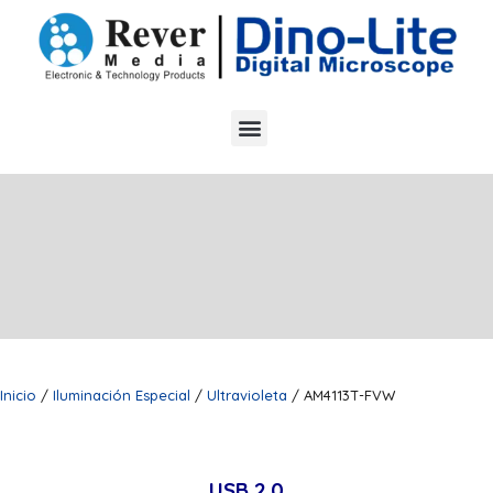
Inicio
/
Iluminación Especial
/
Ultravioleta
/ AM4113T-FVW
USB 2.0