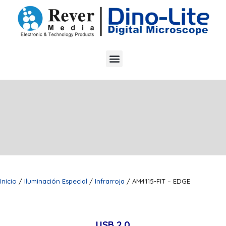
Inicio
/
Iluminación Especial
/
Infrarroja
/ AM4115-FIT – EDGE
USB 2.0