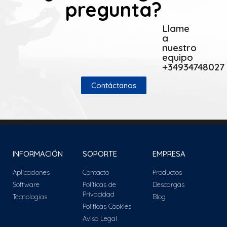
pregunta?
Llame
a
nuestro
equipo
+34934748027
Contáctanos
INFORMACIÓN
SOPORTE
EMPRESA
Aplicaciones
Contacto
Productos
Software
Políticas de
Descargas
Privacidad
Tecnologias
Blog
Politicas Cookies
Aviso Legal