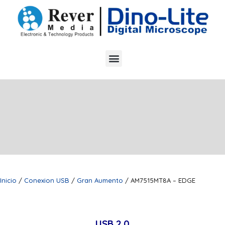
Inicio
/
Conexion USB
/
Gran Aumento
/ AM7515MT8A – EDGE
USB 2.0