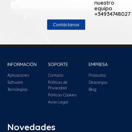
nuestro
equipo
+34934748027
Contáctanos
INFORMACIÓN
SOPORTE
EMPRESA
Aplicaciones
Contacto
Productos
Software
Políticas de
Descargas
Privacidad
Tecnologias
Blog
Politicas Cookies
Aviso Legal
Novedades