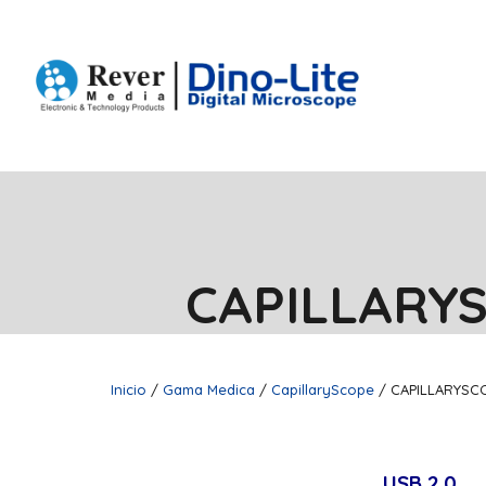
CAPILLARY
Inicio
/
Gama Medica
/
CapillaryScope
/ CAPILLARYSC
USB 2.0