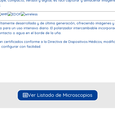
ope, compacto, versátil y digital, es fácil capturar y almacenar imágen
.
 altamente desarrollada y de última generación, ofreciendo imágenes y 
to para un uso intensivo diario. El polarizador intercambiable incorpor
 contacto o agua en el borde de la uña.
certificados conforme a la Directiva de Dispositivos Médicos, modific
configurar con facilidad.
Ver Listado de Microscopios